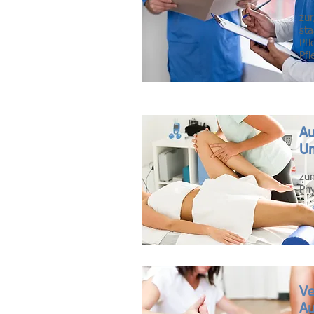
zu
sta
Pfl
Pf
Au
U
zu
Ph
Ve
Au