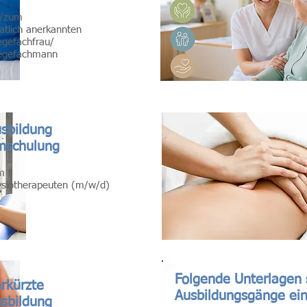
r/zum
atlich anerkannten
egefachfrau/
legefachmann
sbildung
mschulung
m
ysiotherapeuten (m/w/d)
Folgende Unterlagen s
rkürzte
Ausbildungsgänge ein
sbildung