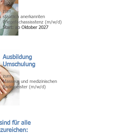
zum
staatlich anerkannten
Pflegefachassisstenz (m/w/d)
Start: ab Oktober 2027
Ausbildung
Umschulung
zum
Masseur und medizinischen
Bademeister (m/w/d)
ind für alle
zureichen: